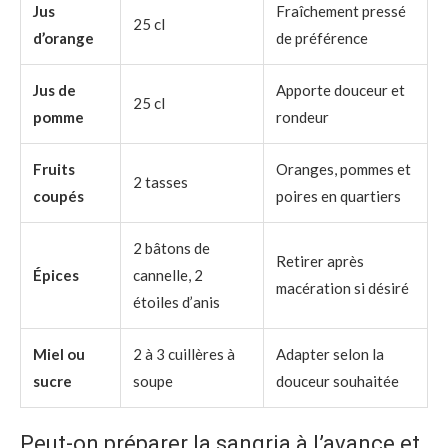
Jus
Fraîchement pressé
25 cl
d’orange
de préférence
Jus de
Apporte douceur et
25 cl
pomme
rondeur
Fruits
Oranges, pommes et
2 tasses
coupés
poires en quartiers
2 bâtons de
Retirer après
Épices
cannelle, 2
macération si désiré
étoiles d’anis
Miel ou
2 à 3 cuillères à
Adapter selon la
sucre
soupe
douceur souhaitée
Peut-on préparer la sangria à l’avance et