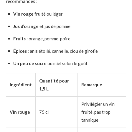
recommandés :
Vin rouge
fruité ou léger
Jus d’orange
et jus de pomme
Fruits
: orange, pomme, poire
Épices
: anis étoilé, cannelle, clou de girofle
Un peu de sucre
ou miel selon le goût
Quantité pour
Ingrédient
Remarque
1,5 L
Privilégier un vin
Vin rouge
75 cl
fruité, pas trop
tannique