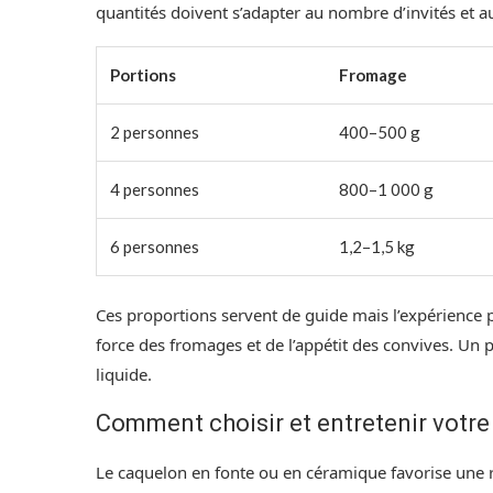
quantités doivent s’adapter au nombre d’invités et
Portions
Fromage
2 personnes
400–500 g
4 personnes
800–1 000 g
6 personnes
1,2–1,5 kg
Ces proportions servent de guide mais l’expérience 
force des fromages et de l’appétit des convives. Un 
liquide.
Comment choisir et entretenir votr
Le caquelon en fonte ou en céramique favorise une ré