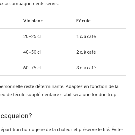
 aux accompagnements servis.
Vin blanc
Fécule
20–25 cl
1 c. à café
40–50 cl
2 c. à café
60–75 cl
3 c. à café
personnelle reste déterminante. Adaptez en fonction de la
peu de fécule supplémentaire stabilisera une fondue trop
e caquelon?
partition homogène de la chaleur et préserve le filé. Évitez