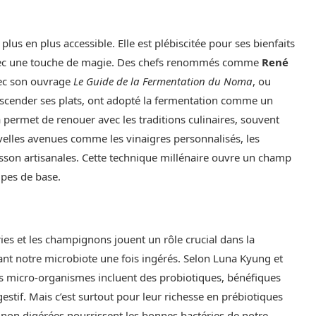
lus en plus accessible. Elle est plébiscitée pour ses bienfaits
ire avec une touche de magie. Des chefs renommés comme
René
vec son ouvrage
Le Guide de la Fermentation du Noma
, ou
anscender ses plats, ont adopté la fermentation comme un
 permet de renouer avec les traditions culinaires, souvent
ouvelles avenues comme les vinaigres personnalisés, les
sson artisanales. Cette technique millénaire ouvre un champ
ipes de base.
ies et les champignons jouent un rôle crucial dans la
ant notre microbiote une fois ingérés. Selon Luna Kyung et
es micro-organismes incluent des probiotiques, bénéfiques
igestif. Mais c’est surtout pour leur richesse en prébiotiques
 non digérées nourrissent les bonnes bactéries de notre