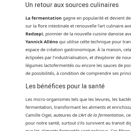
Un retour aux sources culinaires
La fermentation
gagne en popularité et devient de p
sur la flore intestinale et renouvelle l’art culina
Redzepi
, pionnier de la nouvelle cuisine danoise a
Yannick Alléno
qui utilise cette technique pour tr
espace de création gastronomique. À la maison, cela
éclipsées par l’industrialisation, et d’explorer de n
légumes lactofermentés ou encore les sauces de poi
de possibilités, à condition de comprendre ses princ
Les bénéfices pour la santé
Les micro-organismes tels que les levures, les bactér
fermentation, transformant les aliments et enrichiss
Camille Oger, auteures de
L’Art de la fermentation
, c
pour notre santé, surtout s’ils survivent au transit d
que les aliments fermentés sont précieux. Ces fibres